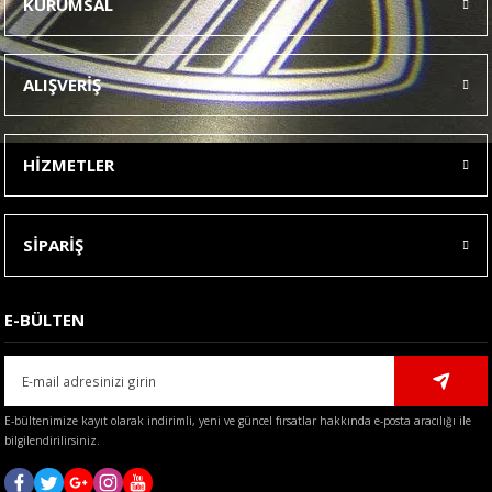
KURUMSAL
Görüş ve önerileriniz için teşekkür ederiz.
Ürün resmi kalitesiz, bozuk veya görüntülenemiyor.
ALIŞVERİŞ
Ürün açıklamasında eksik bilgiler bulunuyor.
Ürün bilgilerinde hatalar bulunuyor.
HİZMETLER
Ürün fiyatı diğer sitelerden daha pahalı.
Bu ürüne benzer farklı alternatifler olmalı.
SİPARİŞ
E-BÜLTEN
Gönder
E-bültenimize kayıt olarak indirimli, yeni ve güncel fırsatlar hakkında e-posta aracılığı ile
bilgilendirilirsiniz.