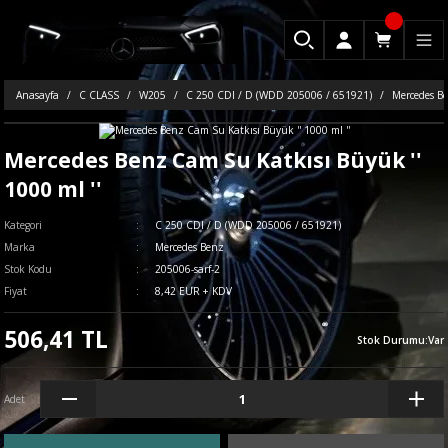
Anasayfa
C CLASS
W205
C 250 CDI / D (WDD 205006 / 651921)
Mercedes Be
Mercedes Benz Cam Su Katkısı Büyük ''
1000 ml ''
Kategori
C 250 CDI / D (WDD 205006 / 651921)
Marka
Mercedes Benz
Stok Kodu
205006-sarf-2
Fiyat
8,42 EUR + KDV
506,41 TL
Stok Durumu
:
Var
Adet