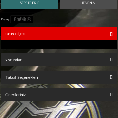
SEPETE EKLE
HEMEN AL
Paylaş
Ürün Bilgisi
Yorumlar
Taksit Seçenekleri
Bu ürüne ilk yorumu siz yapın!
Önerileriniz
Yorum Yaz
Bu ürünün fiyat bilgisi, resim, ürün açıklamalarında ve diğer
konularda yetersiz gördüğünüz noktaları öneri formunu kullanarak
tarafımıza iletebilirsiniz.