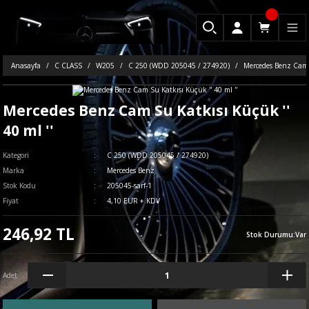
Anasayfa
C CLASS
W205
C 250 (WDD 205045 / 274920)
Mercedes Benz Cam S
Mercedes Benz Cam Su Katkısı Küçük ''
40 ml ''
Kategori
C 250 (WDD 205045 / 274920)
Marka
Mercedes Benz
Stok Kodu
205045-sarf-1
Fiyat
4,10 EUR + KDV
246,92 TL
Stok Durumu
:
Var
Adet