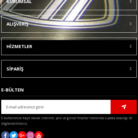
KURUMSAL
Görüş ve önerileriniz için teşekkür ederiz.
Ürün resmi kalitesiz, bozuk veya görüntülenemiyor.
ALIŞVERİŞ
Ürün açıklamasında eksik bilgiler bulunuyor.
Ürün bilgilerinde hatalar bulunuyor.
HİZMETLER
Ürün fiyatı diğer sitelerden daha pahalı.
Bu ürüne benzer farklı alternatifler olmalı.
SİPARİŞ
E-BÜLTEN
Gönder
E-bültenimize kayıt olarak indirimli, yeni ve güncel fırsatlar hakkında e-posta aracılığı ile
bilgilendirilirsiniz.