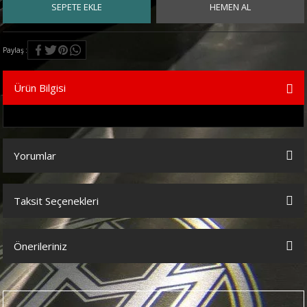
SEPETE EKLE
HEMEN AL
Paylaş
Ürün Bilgisi
Yorumlar
Taksit Seçenekleri
Bu ürüne ilk yorumu siz yapın!
Önerileriniz
Yorum Yaz
Bu ürünün fiyat bilgisi, resim, ürün açıklamalarında ve diğer
konularda yetersiz gördüğünüz noktaları öneri formunu kullanarak
tarafımıza iletebilirsiniz.