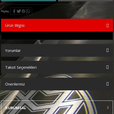
Paylaş
Ürün Bilgisi
Yorumlar
Taksit Seçenekleri
Bu ürüne ilk yorumu siz yapın!
Önerileriniz
Yorum Yaz
Bu ürünün fiyat bilgisi, resim, ürün açıklamalarında ve diğer
konularda yetersiz gördüğünüz noktaları öneri formunu kullanarak
tarafımıza iletebilirsiniz.
KURUMSAL
Görüş ve önerileriniz için teşekkür ederiz.