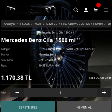
Anasayfa
S CLASS
W221
S 320 CDI / S 350 CDI (WDD 221122 / 642930)
Mer
Mercedes Benz Cila '' 500 ml ''
Kategori
S 320 CDI / S 350 CDI (WDD 221122 / 642930)
Marka
Mercedes Benz
Stok Kodu
221122-sarf-10
Fiyat
19,45 EUR + KDV
1.170,38 TL
Stok Durumu
:
Var
Adet
SEPETE EKLE
HEMEN AL