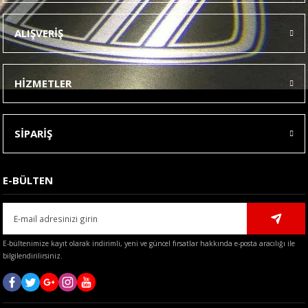
Ürün resmi kalitesiz, bozuk veya görüntülenemiyor.
ALIŞVERİŞ
Ürün açıklamasında eksik bilgiler bulunuyor.
Ürün bilgilerinde hatalar bulunuyor.
HİZMETLER
Ürün fiyatı diğer sitelerden daha pahalı.
Bu ürüne benzer farklı alternatifler olmalı.
SİPARİŞ
E-BÜLTEN
Gönder
E-bültenimize kayıt olarak indirimli, yeni ve güncel fırsatlar hakkında e-posta aracılığı ile
bilgilendirilirsiniz.