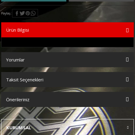
Paylaş
Ürün Bilgisi
Yorumlar
Taksit Seçenekleri
Bu ürüne ilk yorumu siz yapın!
Önerileriniz
Yorum Yaz
Bu ürünün fiyat bilgisi, resim, ürün açıklamalarında ve diğer
konularda yetersiz gördüğünüz noktaları öneri formunu kullanarak
tarafımıza iletebilirsiniz.
KURUMSAL
Görüş ve önerileriniz için teşekkür ederiz.