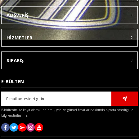
Ürün resmi kalitesiz, bozuk veya görüntülenemiyor.
ALIŞVERİŞ
Ürün açıklamasında eksik bilgiler bulunuyor.
Ürün bilgilerinde hatalar bulunuyor.
HİZMETLER
Ürün fiyatı diğer sitelerden daha pahalı.
Bu ürüne benzer farklı alternatifler olmalı.
SİPARİŞ
E-BÜLTEN
Gönder
E-bültenimize kayıt olarak indirimli, yeni ve güncel fırsatlar hakkında e-posta aracılığı ile
bilgilendirilirsiniz.