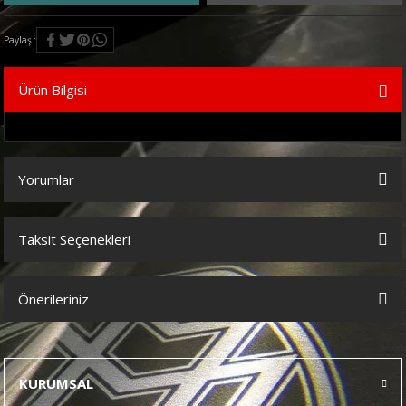
Paylaş
Ürün Bilgisi
Yorumlar
Taksit Seçenekleri
Bu ürüne ilk yorumu siz yapın!
Önerileriniz
Yorum Yaz
Bu ürünün fiyat bilgisi, resim, ürün açıklamalarında ve diğer
konularda yetersiz gördüğünüz noktaları öneri formunu kullanarak
tarafımıza iletebilirsiniz.
KURUMSAL
Görüş ve önerileriniz için teşekkür ederiz.