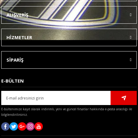
Ürün resmi kalitesiz, bozuk veya görüntülenemiyor.
ALIŞVERİŞ
Ürün açıklamasında eksik bilgiler bulunuyor.
Ürün bilgilerinde hatalar bulunuyor.
HİZMETLER
Ürün fiyatı diğer sitelerden daha pahalı.
Bu ürüne benzer farklı alternatifler olmalı.
SİPARİŞ
E-BÜLTEN
Gönder
E-bültenimize kayıt olarak indirimli, yeni ve güncel fırsatlar hakkında e-posta aracılığı ile
bilgilendirilirsiniz.