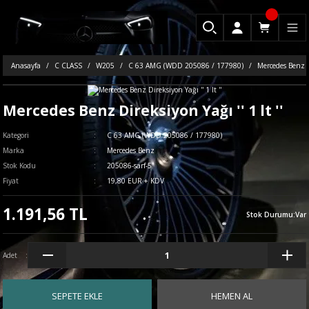
Anasayfa
C CLASS
W205
C 63 AMG (WDD 205086 / 177980)
Mercedes Benz Di
Mercedes Benz Direksiyon Yağı '' 1 lt ''
Kategori
C 63 AMG (WDD 205086 / 177980)
Marka
Mercedes Benz
Stok Kodu
205086-sarf-5
Fiyat
19,80 EUR + KDV
1.191,56 TL
Stok Durumu
:
Var
Adet
SEPETE EKLE
HEMEN AL