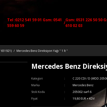
Tel :0212 541 59 01 Gsm: 0541
Gsm: 0531 226 50 50 G
/
559 60 59
610 02 03
/ 651921)
Mercedes Benz Direksiyon Yağı '' 1 lt ''
Mercedes Benz Direksiyon
Kategori
C 220 CDI / D (WDD 2050
Marka
Mercedes Benz
Stok Kodu
205002-sarf-6
Fiyat
19,80 EUR + KDV