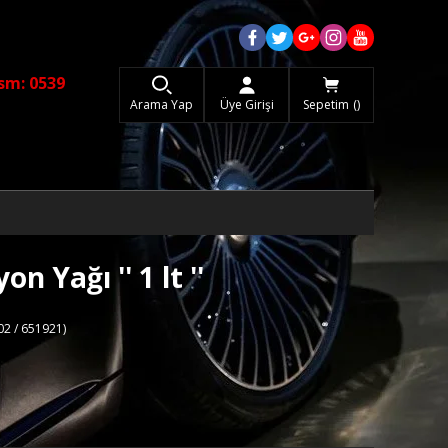
sm: 0539
Arama Yap
Üye Girişi
Sepetim
 Yağı '' 1 lt ''
02 / 651921)