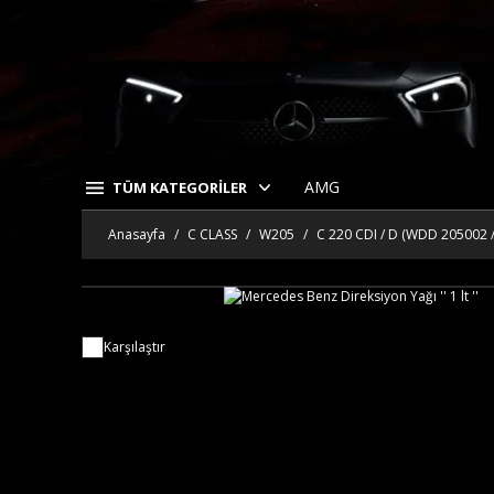
AMG
TÜM KATEGORİLER
Anasayfa
C CLASS
W205
C 220 CDI / D (WDD 205002 
Karşılaştır