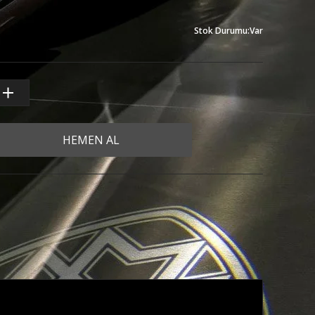
Stok Durumu
:
Var
HEMEN AL