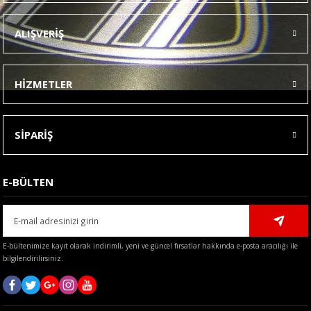
Ürün resmi kalitesiz, bozuk veya görüntülenemiyor.
ALIŞVERİŞ
Ürün açıklamasında eksik bilgiler bulunuyor.
Ürün bilgilerinde hatalar bulunuyor.
HİZMETLER
Ürün fiyatı diğer sitelerden daha pahalı.
Bu ürüne benzer farklı alternatifler olmalı.
SİPARİŞ
E-BÜLTEN
Gönder
E-bültenimize kayıt olarak indirimli, yeni ve güncel fırsatlar hakkında e-posta aracılığı ile
bilgilendirilirsiniz.