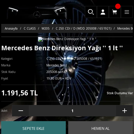
Anasayfa
C CLASS
W205
C 250 CDI / D (WDD 205008 / 651921)
Mercedes Ben
Mercedes Benz Direksiyon Yağı '' 1 lt ''
Kategori
C 250 CDI / D (WDD 205008 / 651921)
Marka
Mercedes Benz
Stok Kodu
205008-sarf-6
Fiyat
19,80 EUR + KDV
1.191,56 TL
Stok Durumu
:
Var
Adet
SEPETE EKLE
HEMEN AL