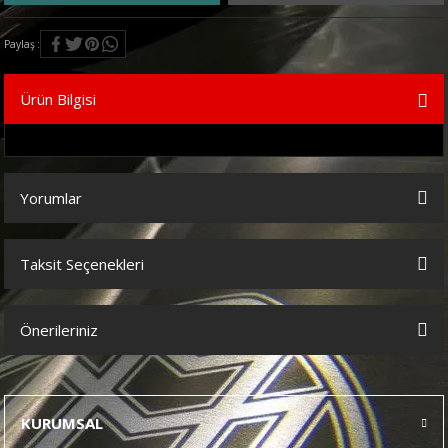
Paylaş
Ürün Bilgisi
Yorumlar
Taksit Seçenekleri
Bu ürüne ilk yorumu siz yapın!
Önerileriniz
Yorum Yaz
Bu ürünün fiyat bilgisi, resim, ürün açıklamalarında ve diğer
konularda yetersiz gördüğünüz noktaları öneri formunu kullanarak
tarafımıza iletebilirsiniz.
KURUMSAL
Görüş ve önerileriniz için teşekkür ederiz.