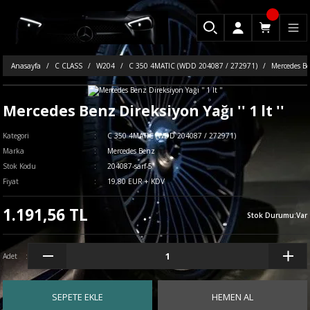
Anasayfa
C CLASS
W204
C 350 4MATIC (WDD 204087 / 272971)
Mercedes Ben
Mercedes Benz Direksiyon Yağı '' 1 lt ''
Kategori
C 350 4MATIC (WDD 204087 / 272971)
Marka
Mercedes Benz
Stok Kodu
204087-sarf-5
Fiyat
19,80 EUR + KDV
1.191,56 TL
Stok Durumu
:
Var
Adet
SEPETE EKLE
HEMEN AL