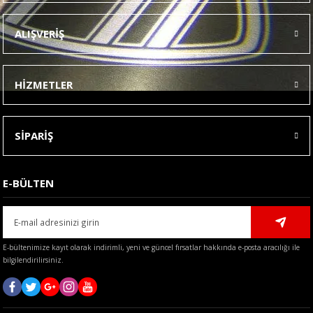
Ürün resmi kalitesiz, bozuk veya görüntülenemiyor.
ALIŞVERİŞ
Ürün açıklamasında eksik bilgiler bulunuyor.
Ürün bilgilerinde hatalar bulunuyor.
HİZMETLER
Ürün fiyatı diğer sitelerden daha pahalı.
Bu ürüne benzer farklı alternatifler olmalı.
SİPARİŞ
E-BÜLTEN
Gönder
E-bültenimize kayıt olarak indirimli, yeni ve güncel fırsatlar hakkında e-posta aracılığı ile
bilgilendirilirsiniz.