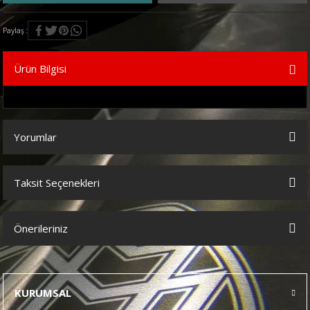
Paylaş
Ürün Bilgisi
Yorumlar
Taksit Seçenekleri
Bu ürüne ilk yorumu siz yapın!
Önerileriniz
Yorum Yaz
Bu ürünün fiyat bilgisi, resim, ürün açıklamalarında ve diğer
konularda yetersiz gördüğünüz noktaları öneri formunu kullanarak
tarafımıza iletebilirsiniz.
KURUMSAL
Görüş ve önerileriniz için teşekkür ederiz.