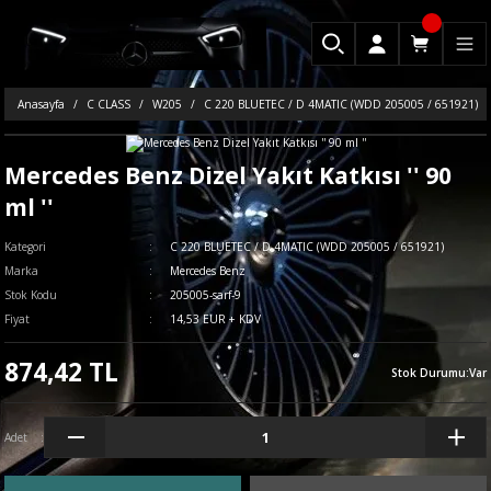
Anasayfa
C CLASS
W205
C 220 BLUETEC / D 4MATIC (WDD 205005 / 651921)
Mercedes Benz Dizel Yakıt Katkısı '' 90
ml ''
Kategori
C 220 BLUETEC / D 4MATIC (WDD 205005 / 651921)
Marka
Mercedes Benz
Stok Kodu
205005-sarf-9
Fiyat
14,53 EUR + KDV
874,42 TL
Stok Durumu
:
Var
Adet