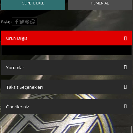
SEPETE EKLE
HEMEN AL
Paylaş
Ürün Bilgisi
Yorumlar
Taksit Seçenekleri
Bu ürüne ilk yorumu siz yapın!
Önerileriniz
Yorum Yaz
Bu ürünün fiyat bilgisi, resim, ürün açıklamalarında ve diğer
konularda yetersiz gördüğünüz noktaları öneri formunu kullanarak
tarafımıza iletebilirsiniz.