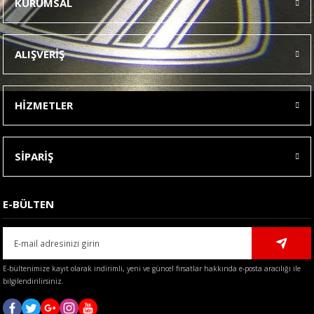
KURUMSAL
Görüş ve önerileriniz için teşekkür ederiz.
Ürün resmi kalitesiz, bozuk veya görüntülenemiyor.
ALIŞVERİŞ
Ürün açıklamasında eksik bilgiler bulunuyor.
Ürün bilgilerinde hatalar bulunuyor.
HİZMETLER
Ürün fiyatı diğer sitelerden daha pahalı.
Bu ürüne benzer farklı alternatifler olmalı.
SİPARİŞ
E-BÜLTEN
Gönder
E-bültenimize kayıt olarak indirimli, yeni ve güncel fırsatlar hakkında e-posta aracılığı ile
bilgilendirilirsiniz.