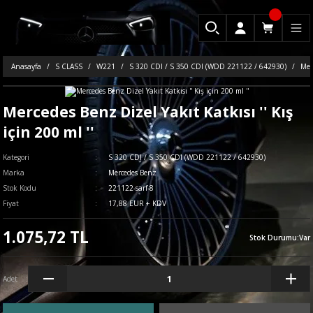
Anasayfa
S CLASS
W221
S 320 CDI / S 350 CDI (WDD 221122 / 642930)
Merc
Mercedes Benz Dizel Yakıt Katkısı '' Kış
için 200 ml ''
Kategori
S 320 CDI / S 350 CDI (WDD 221122 / 642930)
Marka
Mercedes Benz
Stok Kodu
221122-sarf-8
Fiyat
17,88 EUR + KDV
1.075,72 TL
Stok Durumu
:
Var
Adet