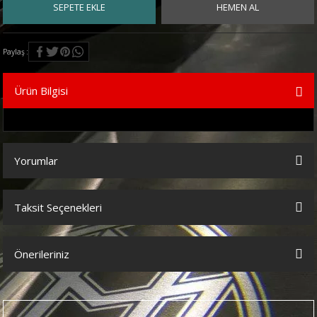
SEPETE EKLE
HEMEN AL
Paylaş
Ürün Bilgisi
Yorumlar
Taksit Seçenekleri
Bu ürüne ilk yorumu siz yapın!
Önerileriniz
Yorum Yaz
Bu ürünün fiyat bilgisi, resim, ürün açıklamalarında ve diğer
konularda yetersiz gördüğünüz noktaları öneri formunu kullanarak
tarafımıza iletebilirsiniz.