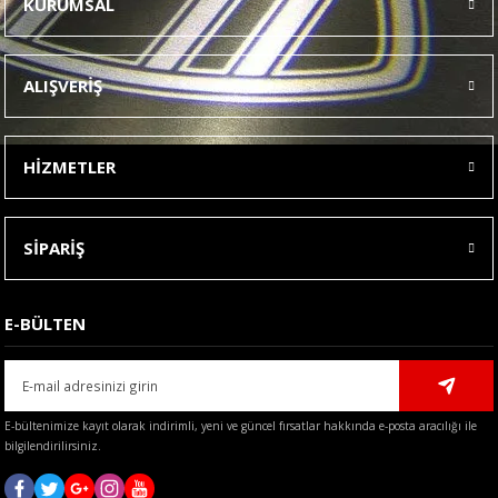
KURUMSAL
Görüş ve önerileriniz için teşekkür ederiz.
Ürün resmi kalitesiz, bozuk veya görüntülenemiyor.
ALIŞVERİŞ
Ürün açıklamasında eksik bilgiler bulunuyor.
Ürün bilgilerinde hatalar bulunuyor.
HİZMETLER
Ürün fiyatı diğer sitelerden daha pahalı.
Bu ürüne benzer farklı alternatifler olmalı.
SİPARİŞ
E-BÜLTEN
Gönder
E-bültenimize kayıt olarak indirimli, yeni ve güncel fırsatlar hakkında e-posta aracılığı ile
bilgilendirilirsiniz.