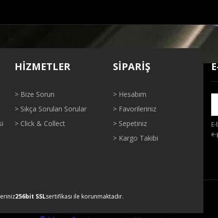
ğer konularda yetersiz gördüğünüz noktaları öneri formunu kullanarak tarafı
Bu ürüne ilk yorumu siz yapın!
HİZMETLER
SİPARİŞ
E
Yorum Yaz
> Bize Sorun
> Hesabım
> Sıkça Sorulan Sorular
> Favorileriniz
si
> Click & Collect
> Sepetiniz
E-
e-
> Kargo Takibi
Gönder
leriniz
256bit SSL
sertifikası ile korunmaktadır.