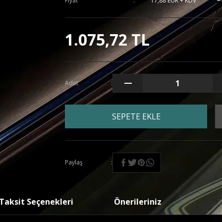
Fiyat
17,88 EUR + KDV
1.075,72 TL
Adet
SEPETE EKLE
Paylaş
Taksit Seçenekleri
Önerileriniz