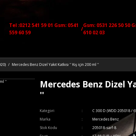
Tel :0212 541 59 01 Gsm: 0541
Gsm: 0531 226 50 50 G
/
559 60 59
610 02 03
920)
Mercedes Benz Dizel Yakıt Katkısı '' Kış için 200 ml ''
Mercedes Benz Dizel Yakı
''
Kategori
C 300 D (WDD 205018 / 6
Marka
Mercedes Benz
Stok Kodu
205018-sarf-8