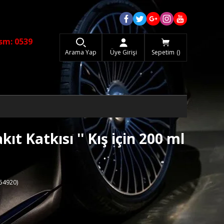
sm: 0539
Arama Yap
Üye Girişi
Sepetim
t Katkısı '' Kış için 200 ml
54920)