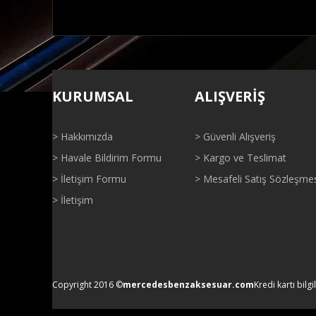
Bu ürünün fiyat bilgisi, resim, ürün açıklamalarında ve di
Görüş ve önerileriniz için teşekkür ederiz.
KURUMSAL
ALIŞVERİŞ
Ürün resmi kalitesiz, bozuk veya görüntülenemiyor.
Ürün açıklamasında eksik bilgiler bulunuyor.
> Hakkımızda
> Güvenli Alışveriş
Ürün bilgilerinde hatalar bulunuyor.
> Havale Bildirim Formu
> Kargo ve Teslimat
Ürün fiyatı diğer sitelerden daha pahalı.
> İletişim Formu
> Mesafeli Satış Sözleşme
Bu ürüne benzer farklı alternatifler olmalı.
> İletişim
Copyright 2016 ©
mercedesbenzaksesuar.com
Kredi kartı bilgi