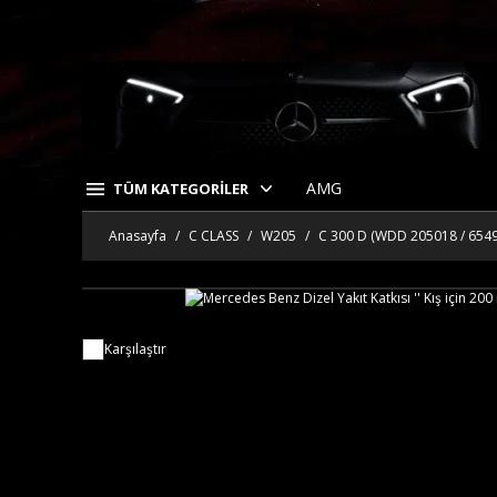
AMG
TÜM KATEGORİLER
Anasayfa
C CLASS
W205
C 300 D (WDD 205018 / 654
Karşılaştır