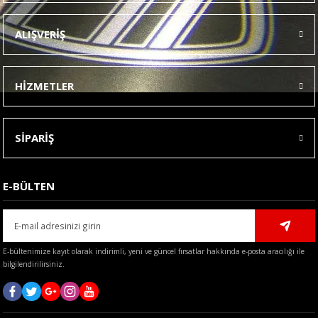
Ürün resmi kalitesiz, bozuk veya görüntülenemiyor.
ALIŞVERİŞ
Ürün açıklamasında eksik bilgiler bulunuyor.
Ürün bilgilerinde hatalar bulunuyor.
HİZMETLER
Ürün fiyatı diğer sitelerden daha pahalı.
Bu ürüne benzer farklı alternatifler olmalı.
SİPARİŞ
E-BÜLTEN
Gönder
E-bültenimize kayıt olarak indirimli, yeni ve güncel fırsatlar hakkında e-posta aracılığı ile
bilgilendirilirsiniz.