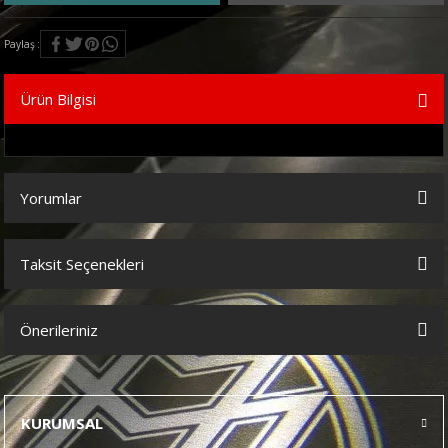
Paylaş
Ürün Bilgisi
Yorumlar
Taksit Seçenekleri
Bu ürüne ilk yorumu siz yapın!
Önerileriniz
Yorum Yaz
Bu ürünün fiyat bilgisi, resim, ürün açıklamalarında ve diğer
konularda yetersiz gördüğünüz noktaları öneri formunu kullanarak
tarafımıza iletebilirsiniz.
KURUMSAL
Görüş ve önerileriniz için teşekkür ederiz.