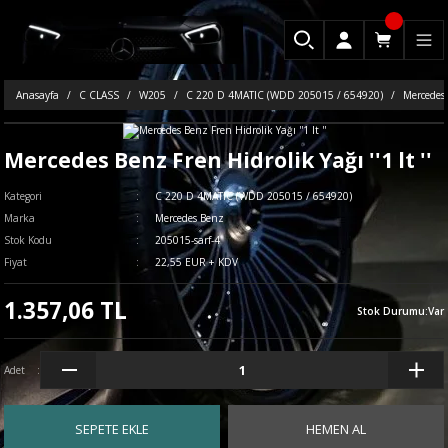
Anasayfa
C CLASS
W205
C 220 D 4MATIC (WDD 205015 / 654920)
Mercedes B
Mercedes Benz Fren Hidrolik Yağı ''1 lt ''
Kategori
C 220 D 4MATIC (WDD 205015 / 654920)
Marka
Mercedes Benz
Stok Kodu
205015-sarf-4
Fiyat
22,55 EUR + KDV
1.357,06 TL
Stok Durumu
:
Var
Adet
SEPETE EKLE
HEMEN AL