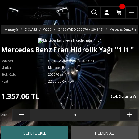
Anasayfa
C CLASS
W205
C 180 (WDD 205076 / 264915)
Mercedes Benz Fren Hi
Mercedes Benz Fren Hidrolik Yağı ''1 lt ''
Kategori
C 180 (WDD 205076 / 264915)
Marka
Mercedes Benz
Stok Kodu
205076-sarf-4
Fiyat
22,55 EUR + KDV
1.357,06 TL
Stok Durumu
:
Var
Adet
SEPETE EKLE
HEMEN AL