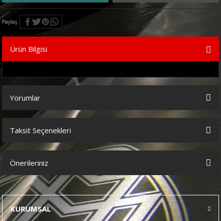
Paylaş
Ürün Bilgisi
Yorumlar
Taksit Seçenekleri
Bu ürüne ilk yorumu siz yapın!
Önerileriniz
Yorum Yaz
Bu ürünün fiyat bilgisi, resim, ürün açıklamalarında ve diğer
konularda yetersiz gördüğünüz noktaları öneri formunu kullanarak
tarafımıza iletebilirsiniz.
KURUMSAL
Görüş ve önerileriniz için teşekkür ederiz.