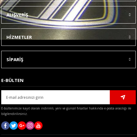
Ürün resmi kalitesiz, bozuk veya görüntülenemiyor.
ALIŞVERİŞ
Ürün açıklamasında eksik bilgiler bulunuyor.
Ürün bilgilerinde hatalar bulunuyor.
HİZMETLER
Ürün fiyatı diğer sitelerden daha pahalı.
Bu ürüne benzer farklı alternatifler olmalı.
SİPARİŞ
E-BÜLTEN
Gönder
E-bültenimize kayıt olarak indirimli, yeni ve güncel fırsatlar hakkında e-posta aracılığı ile
bilgilendirilirsiniz.