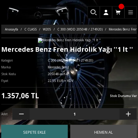
Anasayfa
C CLASS
W205
C 300 (WDD 205048 / 274920)
Mercedes Benz Fren Hi
Mercedes Benz Fren Hidrolik Yağı ''1 lt ''
Kategori
C 300 (WDD 205048 / 274920)
Marka
Mercedes Benz
Stok Kodu
205048-sarf-4
Fiyat
22,55 EUR + KDV
1.357,06 TL
Stok Durumu
:
Var
Adet
SEPETE EKLE
HEMEN AL