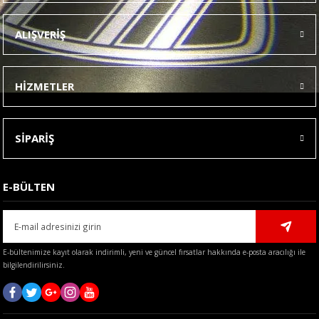
Ürün resmi kalitesiz, bozuk veya görüntülenemiyor.
ALIŞVERİŞ
Ürün açıklamasında eksik bilgiler bulunuyor.
Ürün bilgilerinde hatalar bulunuyor.
HİZMETLER
Ürün fiyatı diğer sitelerden daha pahalı.
Bu ürüne benzer farklı alternatifler olmalı.
SİPARİŞ
E-BÜLTEN
Gönder
E-bültenimize kayıt olarak indirimli, yeni ve güncel fırsatlar hakkında e-posta aracılığı ile
bilgilendirilirsiniz.