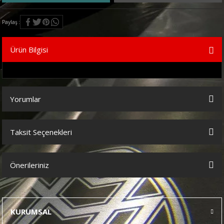
Paylaş
Ürün Bilgisi
Yorumlar
Taksit Seçenekleri
Bu ürüne ilk yorumu siz yapın!
Önerileriniz
Yorum Yaz
Bu ürünün fiyat bilgisi, resim, ürün açıklamalarında ve diğer
konularda yetersiz gördüğünüz noktaları öneri formunu kullanarak
tarafımıza iletebilirsiniz.
KURUMSAL
Görüş ve önerileriniz için teşekkür ederiz.