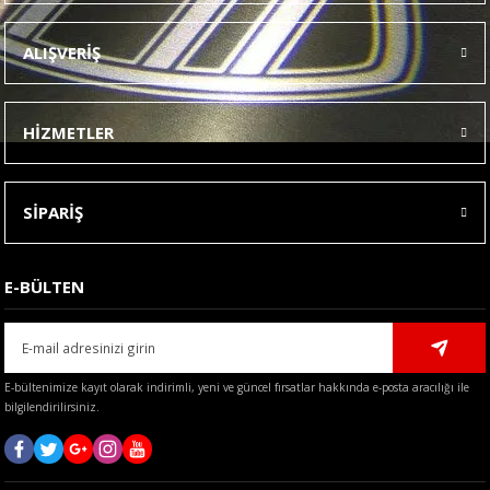
Ürün resmi kalitesiz, bozuk veya görüntülenemiyor.
ALIŞVERİŞ
Ürün açıklamasında eksik bilgiler bulunuyor.
Ürün bilgilerinde hatalar bulunuyor.
HİZMETLER
Ürün fiyatı diğer sitelerden daha pahalı.
Bu ürüne benzer farklı alternatifler olmalı.
SİPARİŞ
E-BÜLTEN
Gönder
E-bültenimize kayıt olarak indirimli, yeni ve güncel fırsatlar hakkında e-posta aracılığı ile
bilgilendirilirsiniz.