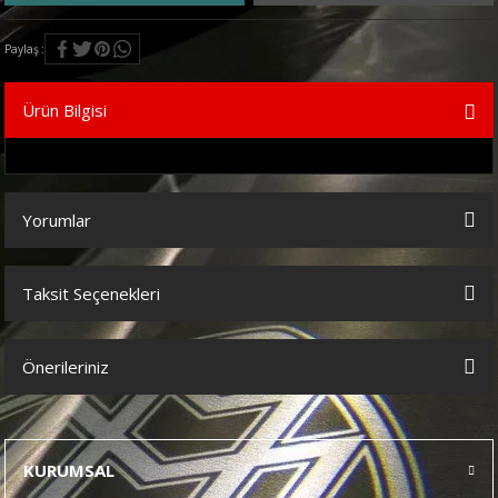
Paylaş
Ürün Bilgisi
Yorumlar
Taksit Seçenekleri
Bu ürüne ilk yorumu siz yapın!
Önerileriniz
Yorum Yaz
Bu ürünün fiyat bilgisi, resim, ürün açıklamalarında ve diğer
konularda yetersiz gördüğünüz noktaları öneri formunu kullanarak
tarafımıza iletebilirsiniz.
KURUMSAL
Görüş ve önerileriniz için teşekkür ederiz.