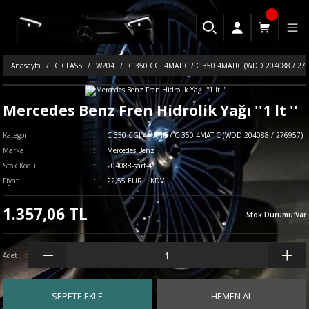
Anasayfa
C CLASS
W204
C 350 CGI 4MATIC / C 350 4MATIC (WDD 204088 / 27
Mercedes Benz Fren Hidrolik Yağı ''1 lt ''
Kategori
C 350 CGI 4MATIC / C 350 4MATIC (WDD 204088 / 276957)
Marka
Mercedes Benz
Stok Kodu
204088-sarf-4
Fiyat
22,55 EUR + KDV
1.357,06 TL
Stok Durumu
:
Var
Adet
SEPETE EKLE
HEMEN AL