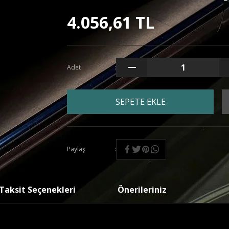
4.056,61 TL
Adet
SEPETE EKLE
Paylaş
Taksit Seçenekleri
Önerileriniz