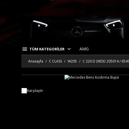
AMG
TÜM KATEGORİLER
Anasayfa
C CLASS
W205
C 220 D (WDD 205014 / 654
Karşılaştır