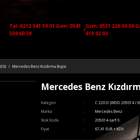
Tel :0212 541 59 01 Gsm: 0541
Gsm: 0531 226 50 50 G
/
559 60 59
610 02 03
920)
Mercedes Benz Kızdırma Bujisi
Mercedes Benz Kızdırm
Kategori
C 220 D (WDD 205014 / 6
Marka
Mercedes Benz
Stok Kodu
205014-sarf-5
Fiyat
67,41 EUR + KDV