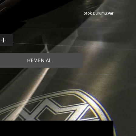
Stok Durumu
:
Var
HEMEN AL