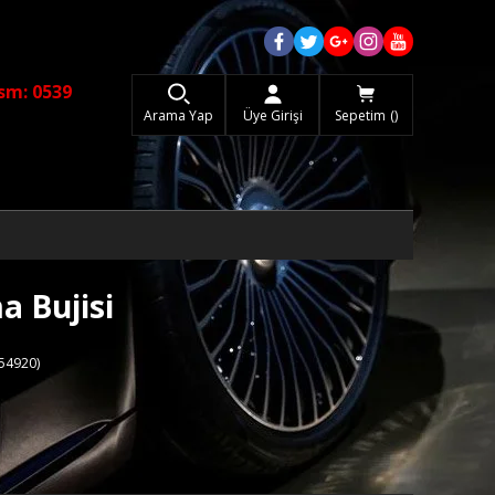
sm: 0539
Arama Yap
Üye Girişi
Sepetim
a Bujisi
54920)