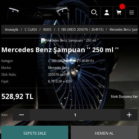
Anasayfa
C CLASS
W205
C 180 (WDD 205076 / 264915)
Mercedes Benz Şampu
Mercedes Benz Şampuan '' 250 ml ''
Kategori
C 180 (WDD 205076 / 264915)
Marka
Mercedes Benz
Stok Kodu
205076-sarf-9
Fiyat
8,79 EUR + KDV
528,92 TL
Stok Durumu
:
Var
Adet
SEPETE EKLE
HEMEN AL