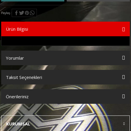
Paylaş
Ürün Bilgisi
Yorumlar
Taksit Seçenekleri
Bu ürüne ilk yorumu siz yapın!
Önerileriniz
Yorum Yaz
Bu ürünün fiyat bilgisi, resim, ürün açıklamalarında ve diğer
konularda yetersiz gördüğünüz noktaları öneri formunu kullanarak
tarafımıza iletebilirsiniz.
KURUMSAL
Görüş ve önerileriniz için teşekkür ederiz.