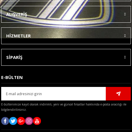
Ürün resmi kalitesiz, bozuk veya görüntülenemiyor.
ALIŞVERİŞ
Ürün açıklamasında eksik bilgiler bulunuyor.
Ürün bilgilerinde hatalar bulunuyor.
HİZMETLER
Ürün fiyatı diğer sitelerden daha pahalı.
Bu ürüne benzer farklı alternatifler olmalı.
SİPARİŞ
E-BÜLTEN
Gönder
E-bültenimize kayıt olarak indirimli, yeni ve güncel fırsatlar hakkında e-posta aracılığı ile
bilgilendirilirsiniz.