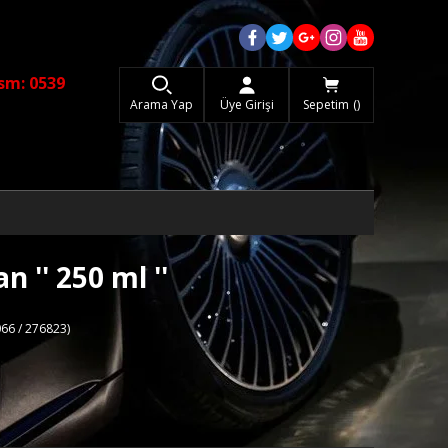
sm: 0539
Arama Yap
Üye Girişi
Sepetim
'' 250 ml ''
66 / 276823)