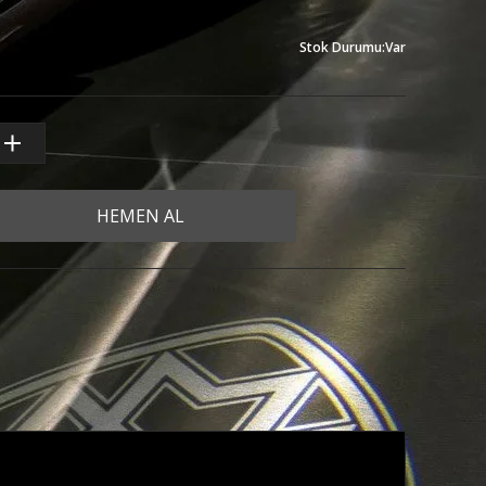
Stok Durumu
:
Var
HEMEN AL