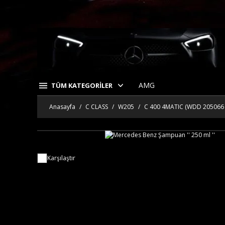
AMG
TÜM KATEGORİLER
Anasayfa
C CLASS
W205
C 400 4MATIC (WDD 205066 
Karşılaştır