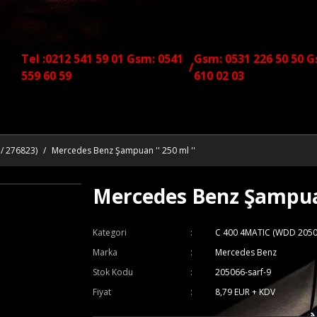
Tel :0212 541 59 01 Gsm: 0541
Gsm: 0531 226 50 50 G
/
559 60 59
610 02 03
/ 276823)
Mercedes Benz Şampuan '' 250 ml ''
Mercedes Benz Şampuan 
Kategori
C 400 4MATIC (WDD 2050
Marka
Mercedes Benz
Stok Kodu
205066-sarf-9
Fiyat
8,79 EUR + KDV