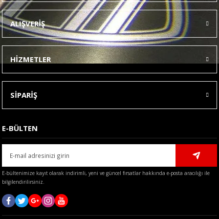
Ürün resmi kalitesiz, bozuk veya görüntülenemiyor.
ALIŞVERİŞ
Ürün açıklamasında eksik bilgiler bulunuyor.
Ürün bilgilerinde hatalar bulunuyor.
HİZMETLER
Ürün fiyatı diğer sitelerden daha pahalı.
Bu ürüne benzer farklı alternatifler olmalı.
SİPARİŞ
E-BÜLTEN
Gönder
E-bültenimize kayıt olarak indirimli, yeni ve güncel fırsatlar hakkında e-posta aracılığı ile
bilgilendirilirsiniz.