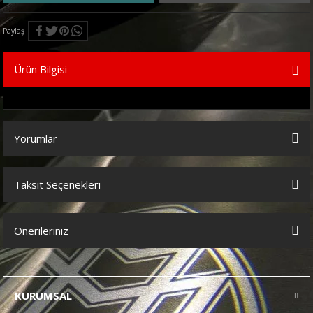
Paylaş
Ürün Bilgisi
Yorumlar
Taksit Seçenekleri
Bu ürüne ilk yorumu siz yapın!
Önerileriniz
Yorum Yaz
Bu ürünün fiyat bilgisi, resim, ürün açıklamalarında ve diğer
konularda yetersiz gördüğünüz noktaları öneri formunu kullanarak
tarafımıza iletebilirsiniz.
KURUMSAL
Görüş ve önerileriniz için teşekkür ederiz.