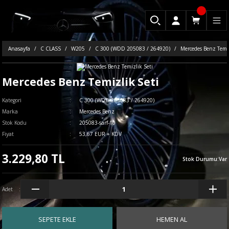
Anasayfa
C CLASS
W205
C 300 (WDD 205083 / 264920)
Mercedes Benz Temiz
Mercedes Benz Temizlik Seti
Kategori
C 300 (WDD 205083 / 264920)
Marka
Mercedes Benz
Stok Kodu
205083-sarf-10
Fiyat
53,67 EUR + KDV
3.229,80 TL
Stok Durumu
:
Var
Adet
SEPETE EKLE
HEMEN AL