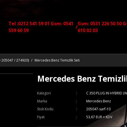
Tel :0212 541 59 01 Gsm: 0541
Gsm: 0531 226 50 50 G
/
559 60 59
610 02 03
 205047 / 274920)
Mercedes Benz Temizlik Seti
Mercedes Benz Temizlik
Kategori
C 350 PLUG IN HYBRID (
Marka
Mercedes Benz
Stok Kodu
205047-sarf-10
Fiyat
53,67 EUR + KDV