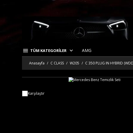
AMG
TÜM KATEGORİLER
Anasayfa
C CLASS
W205
C 350 PLUG IN HYBRID (WDD
Karşılaştır