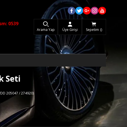
sm: 0539
Arama Yap
Üye Girişi
Sepetim
 Seti
WDD 205047 / 274920)