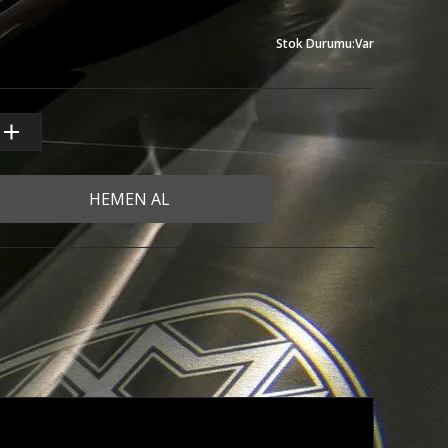
Stok Durumu
:
Var
HEMEN AL